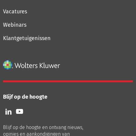
Vacatures
Webinars
Klantgetuigenissen
Blijf op de hoogte
Volg
Volg
ons
ons
op
op
Blijf op de hoogte en ontvang nieuws,
LinkedIn
Youtube
opinies en aankondigingen van