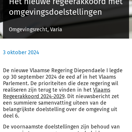
Het nieuwe regeerakkoord met
Schulinck Omgevingsrecht Databank
omgevingsdoelstellingen
Over ons
Omgevingsrecht, Varia
Contact
3 oktober 2024
Inloggen
De nieuwe Vlaamse Regering Diependaele I legde
Registreren
op 30 september 2024 de eed af in het Vlaams
Parlement. De prioriteiten die deze regering wil
realiseren zijn terug te vinden in het
Vlaams
Regeerakkoord 2024-2029
. Dit nieuwsbericht zet
een summiere samenvatting uiteen van de
belangrijkste doelstelling over de omgeving uit
deel 6.
De voornaamste doelstellingen zijn behoud van