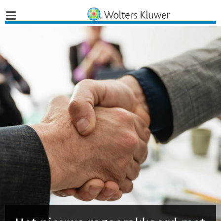
Home
Nieuws
Opinies
Infographics
Producten
Opleidingen
Juridisch Advies