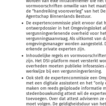
worden van elke initiatiefnemer die het
vormvoorschriften omwille van het maa
de “handreiking vooroverleg” van het D
Agentschap Binnenlands Bestuur.
De expertencommissie pleit ervoor dat h
ontwerpdossier in het Omgevingsloket al
vergunningverlenende overheid voor het
vergunningsaanvraag. Als uitkomst van d
omgevingsmanager worden aangesteld. D
erkende private experten zijn.
Inhoudelijke regels en vormvoorschrifte
zijn. Het DSI-platform moet versterkt w
overheden moeten publieke infosessies
werkwijze bij een vergunningverlening.
Ook stelt de expertencommissie een Omge
met een digitale assisstent en het “only
maken om reeds geüploade informatie ma
stedenbouwkundig attest wil de expert
toevoegen. Over dat attest adviseren ze
moet volgen. De geldigheidsduur van het 