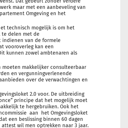
 wenst. Dat gebeurt zonder verdere
twerk maar met een aanbeveling van
epartement Omgeving en het
et technisch mogelijk is om het
 te delen met de
 indienen van de formele
at vooroverleg kan een
it kunnen zowel ambtenaren als
n moeten makkelijker consulteerbaar
orden en vergunningverlenende
 aanbieden over de verwachtingen en
vingsloket 2.0 voor. De uitbreiding
 once” principe dat het mogelijk moet
kkelijk te hergebruiken. Ook het
encommissie aan het Omgevingsloket
 dat een beslissing binnen 60 dagen
attest wil men optrekken naar 3 jaar.