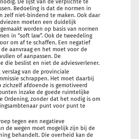
dig. De lijst van de verplichte te
ssen. Bedoeling is dat de normen in
n zelf niet-bindend te maken. Ook daar
Adviezen moeten een duidelijk
 gemaakt worden op basis van normen
en in “soft law”. Ook de tweedeling
voor om af te schaffen. Een negatief
 de aanvraag en het moet voor de
nvullen of aanpassen. De
die beslist en niet de adviesverlener.
 verslag van de provinciale
missie schrappen. Het moet daarbij
p zichzelf afdoende is gemotiveerd
unten inzake de goede ruimtelijke
e Ordening, zonder dat het nodig is om
ingsambtenaar punt voor punt te
roep tegen een negatieve
n de wegen moet mogelijk zijn bij de
ning behandelt. Die overheid kan de