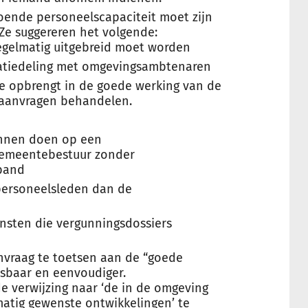
oende personeelscapaciteit moet zijn
 Ze suggereren het volgende:
regelmatig uitgebreid moet worden
atiedeling met omgevingsambtenaren
de opbrengt in de goede werking van de
saanvragen behandelen.
nnen doen op een
emeentebestuur zonder
band
personeelsleden dan de
ensten die vergunningsdossiers
nvraag te toetsen aan de “goede
esbaar en eenvoudiger.
 verwijzing naar ‘de in de omgeving
atig gewenste ontwikkelingen’ te