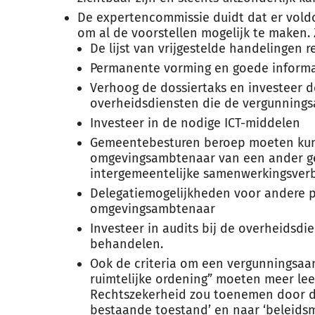
De expertencommissie duidt dat er vold
om al de voorstellen mogelijk te maken.
De lijst van vrijgestelde handelingen 
Permanente vorming en goede inform
Verhoog de dossiertaks en investeer 
overheidsdiensten die de vergunning
Investeer in de nodige ICT-middelen
Gemeentebesturen beroep moeten ku
omgevingsambtenaar van een ander g
intergemeentelijke samenwerkingsver
Delegatiemogelijkheden voor andere 
omgevingsambtenaar
Investeer in audits bij de overheidsdi
behandelen.
Ook de criteria om een vergunningsaa
ruimtelijke ordening” moeten meer le
Rechtszekerheid zou toenemen door de
bestaande toestand’ en naar ‘beleidsm