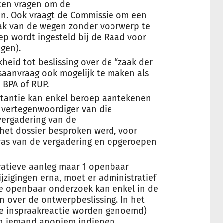
ten vragen om de
en. Ook vraagt de Commissie om een
aak van de wegen zonder voorwerp te
ep wordt ingesteld bij de Raad voor
gen).
heid tot beslissing over de “zaak der
saanvraag ook mogelijk te maken als
 BPA of RUP.
stantie kan enkel beroep aantekenen
n vertegenwoordiger van die
vergadering van de
et dossier besproken werd, voor
 was van de vergadering en opgeroepen
ratieve aanleg maar 1 openbaar
jzigingen erna, moet er administratief
 openbaar onderzoek kan enkel in de
 over de ontwerpbeslissing. In het
e inspraakreactie worden genoemd)
kan iemand anoniem indienen.