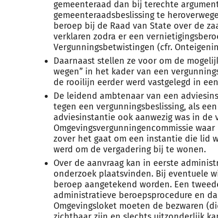
gemeenteraad dan bij terechte argumen
gemeenteraadsbeslissing te heroverweg
beroep bij de Raad van State over de z
verklaren zodra er een vernietigingsbero
Vergunningsbetwistingen (cfr. Onteigenin
Daarnaast stellen ze voor om de mogelijk
wegen” in het kader van een vergunning
de rooilijn eerder werd vastgelegd in een
De leidend ambtenaar van een adviesin
tegen een vergunningsbeslissing, als ee
adviesinstantie ook aanwezig was in de 
Omgevingsvergunningencommissie waar h
zover het gaat om een instantie die lid
werd om de vergadering bij te wonen.
Over de aanvraag kan in eerste administ
onderzoek plaatsvinden. Bij eventuele wi
beroep aangetekend worden. Een tweede
administratieve beroepsprocedure en dan
Omgevingsloket moeten de bezwaren (di
zichtbaar zijn en slechts uitzonderlijk 