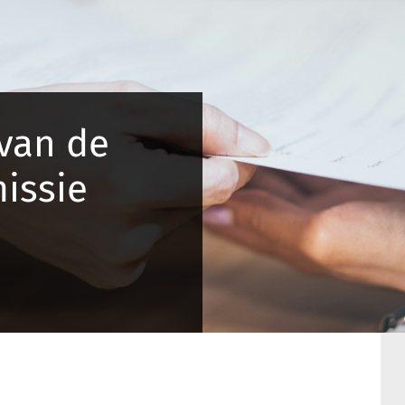
van de
issie