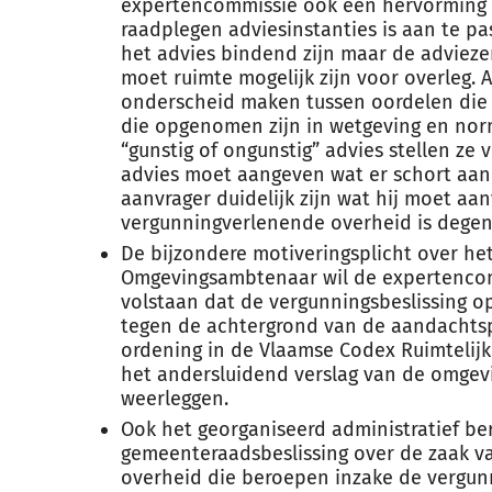
expertencommissie ook een hervorming no
raadplegen adviesinstanties is aan te pa
het advies bindend zijn maar de advieze
moet ruimte mogelijk zijn voor overleg. 
onderscheid maken tussen oordelen die
die opgenomen zijn in wetgeving en norm
“gunstig of ongunstig” advies stellen ze 
advies moet aangeven wat er schort aan
aanvrager duidelijk zijn wat hij moet aa
vergunningverlenende overheid is degene 
De bijzondere motiveringsplicht over het
Omgevingsambtenaar wil de expertencom
volstaan dat de vergunningsbeslissing o
tegen de achtergrond van de aandachtsp
ordening in de Vlaamse Codex Ruimtelijk
het andersluidend verslag van de omgev
weerleggen.
Ook het georganiseerd administratief be
gemeenteraadsbeslissing over de zaak va
overheid die beroepen inzake de vergun