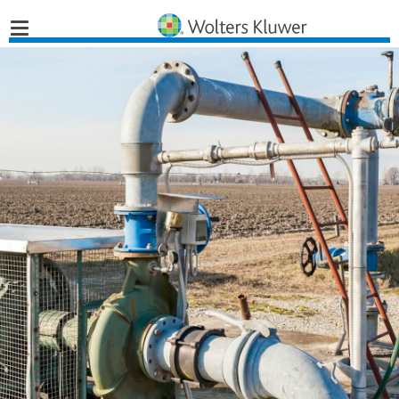
Home
Nieuws
Opinies
Infographics
Producten
Opleidingen
Juridisch Advies