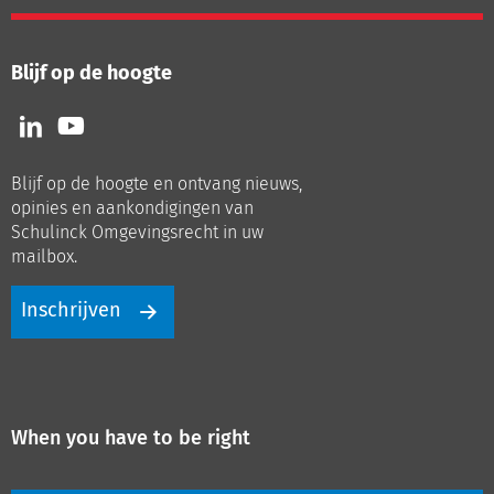
Blijf op de hoogte
Volg
Volg
ons
ons
op
op
Blijf op de hoogte en ontvang nieuws,
LinkedIn
Youtube
opinies en aankondigingen van
Schulinck Omgevingsrecht in uw
mailbox.
Inschrijven
When you have to be right