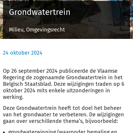
Schulinck Omgevingsrecht Databank
Grondwatertrein
Over ons
Milieu, Omgevingsrecht
Contact
24 oktober 2024
Inloggen
Op 26 september 2024 publiceerde de Vlaamse
Registreren
Regering de zogenaamde Grondwatertrein in het
Belgisch Staatsblad. Deze wijzigingen traden op 6
oktober 2024 mits enkele uitzonderingen in
werking.
Deze Grondwatertrein heeft tot doel het beheer
van het grondwater te verbeteren. De wijzigingen
gaan over verschillende thema’s, bijvoorbeeld:
grondwaterwinning (waaronder bemaling en