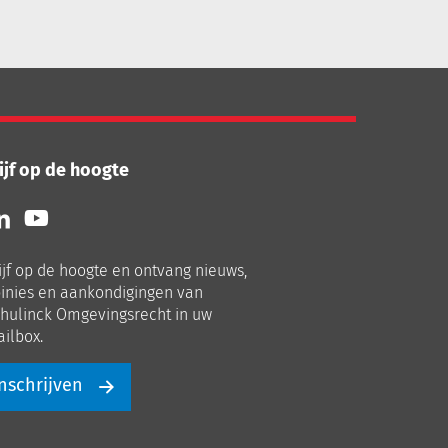
ijf op de hoogte
lg
Volg
ns
ons
p
op
ijf op de hoogte en ontvang nieuws,
nkedIn
Youtube
inies en aankondigingen van
hulinck Omgevingsrecht in uw
ilbox.
nschrijven