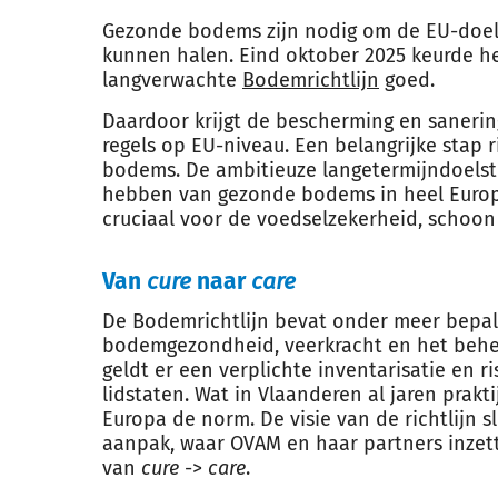
Gezonde bodems zijn nodig om de EU-doelst
kunnen halen. Eind oktober 2025 keurde h
langverwachte
Bodemrichtlijn
goed.
Daardoor krijgt de bescherming en saneri
regels op EU-niveau. Een belangrijke stap 
bodems.
De ambitieuze langetermijndoelstel
hebben van gezonde bodems in heel Europ
cruciaal voor de voedselzekerheid, schoon 
Van
cure
naar
care
De Bodemrichtlijn bevat onder meer bepal
bodemgezondheid, veerkracht en het behee
geldt er een verplichte inventarisatie en r
lidstaten. Wat in Vlaanderen al jaren prakt
Europa de norm. De visie van de richtlijn 
aanpak, waar OVAM en haar partners inzett
van
cure
->
care
.