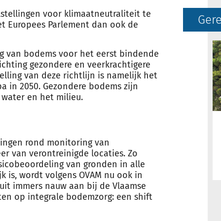
ellingen voor klimaatneutraliteit te
Gere
et Europees Parlement dan ook de
ng van bodems voor het eerst bindende
richting gezondere en veerkrachtigere
ling van deze richtlijn is namelijk het
a i
n 2050.
Gezondere bodems zijn
water en het milieu.
ingen rond monitoring van
r van verontreinigde locaties. Zo
isicobeoordeling van gronden in alle
ijk is, wordt volgens OVAM nu ook in
sluit immers nauw aan bij de Vlaamse
en op integrale bodemzorg: een shift