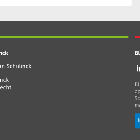
inck
Bl
Vo
an Schulinck
o
o
inck
Bl
Li
echt
op
Sc
ma
I