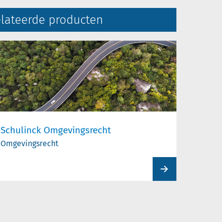
lateerde producten
Schulinck Omgevingsrecht
Omgevingsrecht
View
product