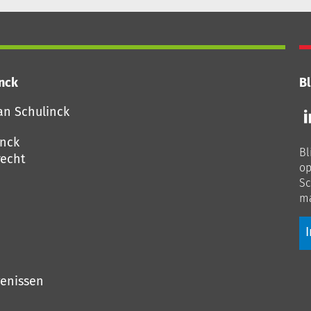
inck
Bl
Vo
an Schulinck
o
o
inck
Bl
Li
echt
op
Sc
ma
I
genissen