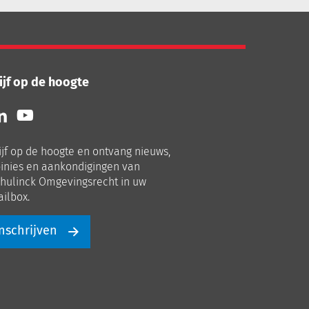
ijf op de hoogte
lg
Volg
ns
ons
p
op
ijf op de hoogte en ontvang nieuws,
nkedIn
Youtube
inies en aankondigingen van
hulinck Omgevingsrecht in uw
ilbox.
nschrijven