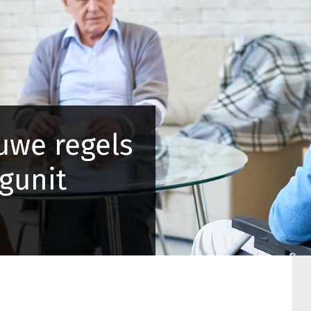
uwe regels
gunit