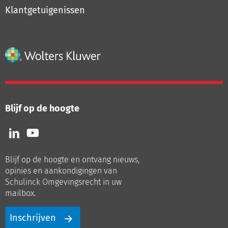
Klantgetuigenissen
Blijf op de hoogte
Volg
Volg
ons
ons
op
op
Blijf op de hoogte en ontvang nieuws,
LinkedIn
Youtube
opinies en aankondigingen van
Schulinck Omgevingsrecht in uw
mailbox.
Inschrijven