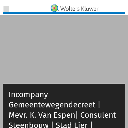
Home
Nieuws
Opinies
Infographics
Incompany
Producten
Gemeentewegendecreet |
Opleidingen
Mevr. K. Van Espen| Consulent
Juridisch Advies
Steenbouw | Stad Lier |