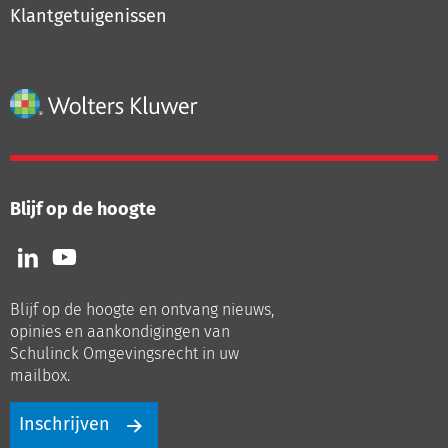
Klantgetuigenissen
Blijf op de hoogte
Volg
Volg
ons
ons
op
op
Blijf op de hoogte en ontvang nieuws,
LinkedIn
Youtube
opinies en aankondigingen van
Schulinck Omgevingsrecht in uw
mailbox.
Inschrijven