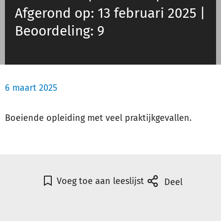
Afgerond op: 13 februari 2025 |
Schulinck Omgevingsrecht Databank
Beoordeling: 9
Over ons
Contact
6 maart 2025
Inloggen
Boeiende opleiding met veel praktijkgevallen.
Registreren
Voeg toe aan leeslijst
Deel